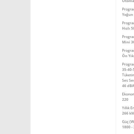
Otoma
Progra
Yoğun 
Progra
Hızlı 5
Progra
Mini 3
Progra
Ön Yı
Program
35-40-
Tüketim
Ses Sev
46 dB
Ekonom
220
Yıllık 
266 k
Güç (W
1800 -