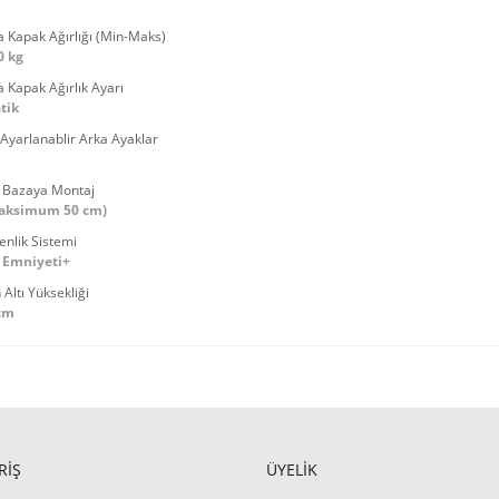
a Kapak Ağırlığı (Min-Maks)
,0 kg
 Kapak Ağırlık Ayarı
tik
Ayarlanablir Arka Ayaklar
 Bazaya Montaj
Maksimum 50 cm)
enlik Sistemi
 Emniyeti+
Altı Yüksekliği
cm
RİŞ
ÜYELİK