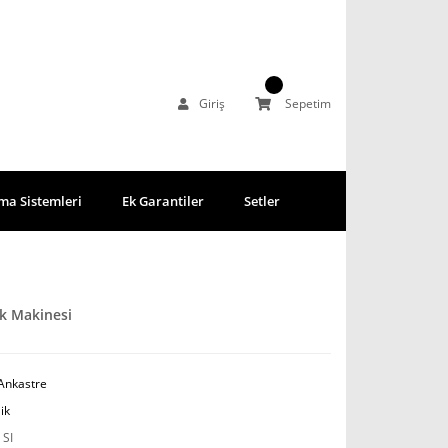
Giriş
Sepetim
ma Sistemleri
Ek Garantiler
Setler
ık Makinesi
 Ankastre
ik
 SI