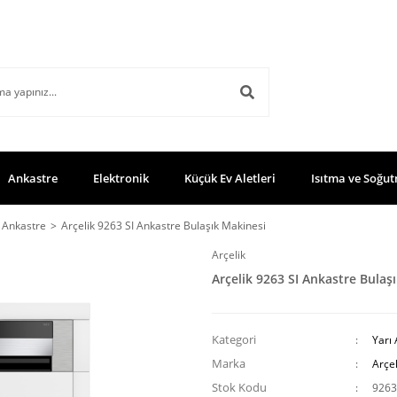
Ankastre
Elektronik
Küçük Ev Aletleri
Isıtma ve Soğut
ı Ankastre
Arçelik 9263 SI Ankastre Bulaşık Makinesi
Arçelik
Arçelik 9263 SI Ankastre Bulaş
Kategori
Yarı
Marka
Arçel
Stok Kodu
9263