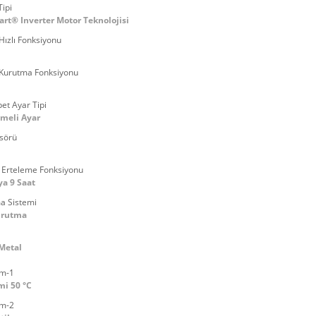
ipi
rt® Inverter Motor Teknolojisi
Hızlı Fonksiyonu
 Kurutma Fonksiyonu
et Ayar Tipi
meli Ayar
nsörü
Erteleme Fonksiyonu
ya 9 Saat
a Sistemi
urutma
Metal
m-1
i 50 °C
m-2