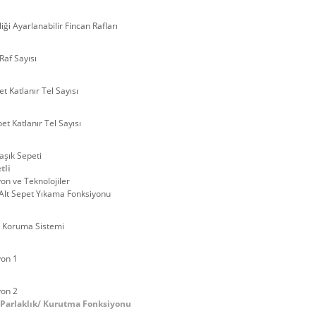
iği Ayarlanabilir Fincan Rafları
Raf Sayısı
et Katlanır Tel Sayısı
et Katlanır Tel Sayısı
aşık Sepeti
tli
on ve Teknolojiler
Alt Sepet Yıkama Fonksiyonu
 Koruma Sistemi
yon 1
yon 2
 Parlaklık/ Kurutma Fonksiyonu