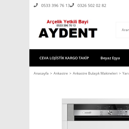
0533 396 76 13
0326 502 02 82
CEVA LOJİSTİK KARGO TAKİP
Beyaz Eşya
Anasayfa
Ankastre
Ankastre Bulaşık Makineleri
Yar