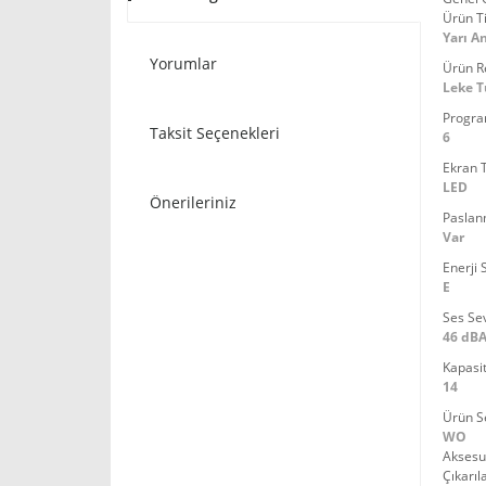
Ürün Ti
Yarı A
Yorumlar
Ürün R
Leke 
Progra
Taksit Seçenekleri
6
Ekran T
LED
Önerileriniz
Paslan
Var
Enerji S
E
Ses Sev
46 dB
Kapasi
14
Ürün Se
WO
Aksesu
Çıkarıl