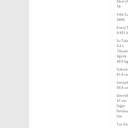
Akım (
10
Yıllık S
2660
Enerji 
0.951
Su Tük
9.5 L
Ölçüle
Ağırlık
40.9 k
Yüksekl
81.8 c
Genişli
59.8 c
Derinli
57 cm
Diğer
Parlatı
Var
Tuz Gö