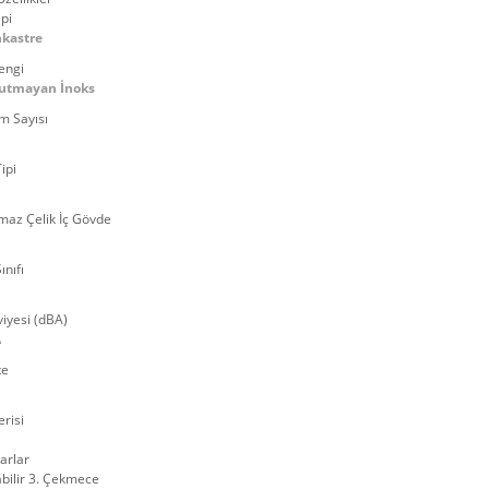
pi
nkastre
engi
Tutmayan İnoks
m Sayısı
ipi
maz Çelik İç Gövde
ınıfı
iyesi (dBA)
A
te
risi
arlar
abilir 3. Çekmece