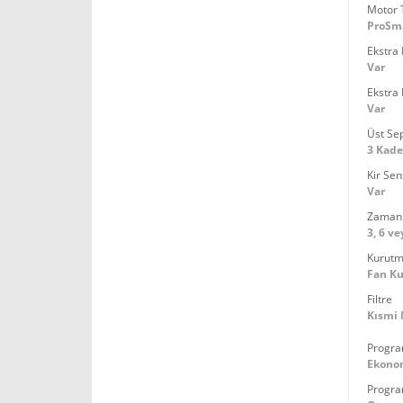
Motor T
ProSma
Ekstra 
Var
Ekstra
Var
Üst Sep
3 Kade
Kir Se
Var
Zaman 
3, 6 ve
Kurutm
Fan K
Filtre
Kısmi 
Progra
Ekonom
Progra