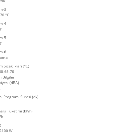
tik
m-3
70 °C
m-4
8'
m-5
0'
m-6
kama
 Sıcaklıkları (°C)
50-65-70
 Bilgileri
iyesi (dBA)
A
i Programı Süresi (dk)
Enerji Tüketimi (kWh)
Wh
)
 2100 W