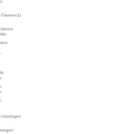
A)
u Tüketimi (L)
Tüketimi
 kWh
etimi
r
g
ik
m
k
m
k
cı Göstergesi
stergesi