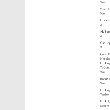
Var
Yüksekl
Var
Fincan 
2
Alt Sep
4
Üst Sep
3
Çatal K
Hareke
Fonksiy
Yoğun 
Var
Bardak
Var
Fonksi
Turbo
Fonksi
Ekstra