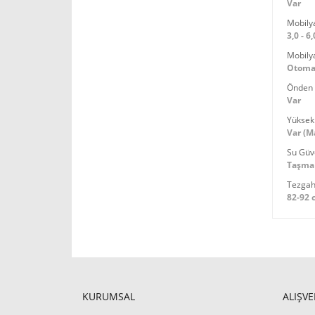
Var
Mobily
3,0 - 6
Mobilya
Otoma
Önden 
Var
Yüksek
Var (
Su Güv
Taşma
Tezgah 
82-92 
KURUMSAL
ALIŞVE