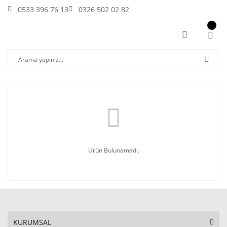
0533 396 76 13
0326 502 02 82
Ürün Bulunamadı.
KURUMSAL