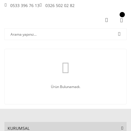
0533 396 76 13
0326 502 02 82
Ürün Bulunamadı.
KURUMSAL