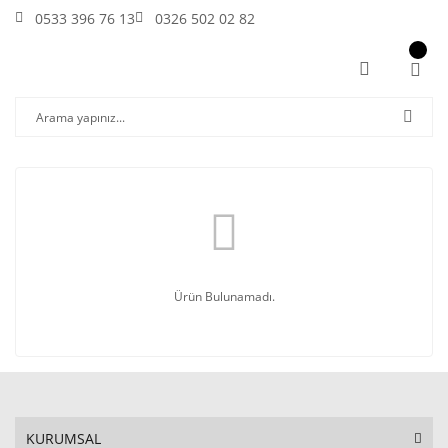
0533 396 76 13
0326 502 02 82
Ürün Bulunamadı.
KURUMSAL