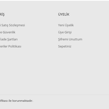
RİŞ
ÜYELİK
i Satış Sözleşmesi
Yeni Üyelik
 ve Güvenlik
Üye Girişi
 İade Şartları
Şifremi Unuttum
Veriler Politikası
Sepetiniz
tifikası ile korunmaktadır.