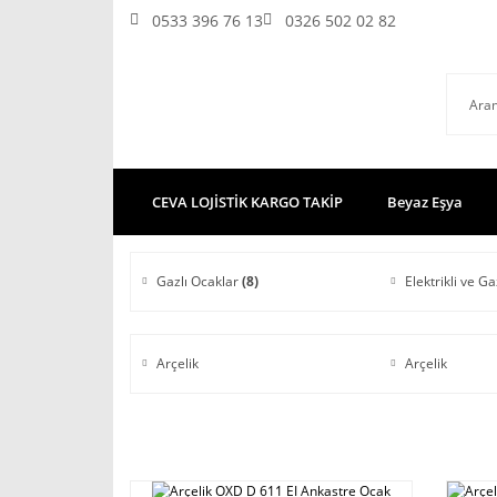
0533 396 76 13
0326 502 02 82
CEVA LOJİSTİK KARGO TAKİP
Beyaz Eşya
Gazlı Ocaklar
(8)
Elektrikli ve G
Arçelik
Arçelik