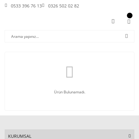
0533 396 76 13
0326 502 02 82
Ürün Bulunamadı.
KURUMSAL