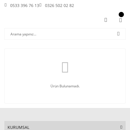
0533 396 76 13
0326 502 02 82
Ürün Bulunamadı.
KURUMSAL