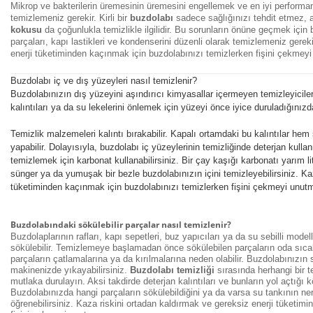
Mikrop ve bakterilerin üremesinin üremesini engellemek ve en iyi performan
temizlemeniz gerekir. Kirli bir
buzdolabı
sadece sağlığınızı tehdit etmez, 
kokusu
da çoğunlukla temizlikle ilgilidir. Bu sorunların önüne geçmek için b
parçaları, kapı lastikleri ve kondenserini düzenli olarak temizlemeniz gerek
enerji tüketiminden kaçınmak için buzdolabınızı temizlerken fişini çekmey
Buzdolabı iç ve dış yüzeyleri nasıl temizlenir?
Buzdolabınızın dış yüzeyini aşındırıcı kimyasallar içermeyen temizleyiciler v
kalıntıları ya da su lekelerini önlemek için yüzeyi önce iyice duruladığınız
Temizlik malzemeleri kalıntı bırakabilir. Kapalı ortamdaki bu kalıntılar he
yapabilir. Dolayısıyla, buzdolabı iç yüzeylerinin temizliğinde deterjan kull
temizlemek için karbonat kullanabilirsiniz. Bir çay kaşığı karbonatı yarım l
sünger ya da yumuşak bir bezle buzdolabınızın içini temizleyebilirsiniz. Ka
tüketiminden kaçınmak için buzdolabınızı temizlerken fişini çekmeyi unut
Buzdolabındaki sökülebilir parçalar nasıl temizlenir?
Buzdolaplarının rafları, kapı sepetleri, buz yapıcıları ya da su sebilli model
sökülebilir. Temizlemeye başlamadan önce sökülebilen parçaların oda sıcak
parçaların çatlamalarına ya da kırılmalarına neden olabilir. Buzdolabınızın s
makinenizde yıkayabilirsiniz.
Buzdolabı temizliği
sırasında herhangi bir t
mutlaka durulayın. Aksi takdirde deterjan kalıntıları ve bunların yol açtığı
Buzdolabınızda hangi parçaların sökülebildiğini ya da varsa su tankının 
öğrenebilirsiniz. Kaza riskini ortadan kaldırmak ve gereksiz enerji tüketim