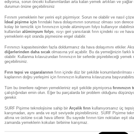
ediyorsa, sorun önceki kullanımlardan arta kalan yemek artıkları ve yağlar o
durumun önüne geçebilirsiniz
Fırınım yemeklerin her yerini eşit pişirmiyor. Sorun ne olabilir ve nasıl çöze
İdeal pişirme için
fırındaki hava dolaşımının sorunsuz olması son derece 
kolay bir temizlik için fırınınızın içinde alüminyum folyo kullanıyor olabilirsi
kullanılan
alüminyum folyo
, ısıyı geri yansıtarak fırın içindeki ısı ve hav
yemeklerin eşit oranda pişmesine engel olabilir.
Fırınınızı kapasitesinden fazla doldurmanız da hava dolaşımını etkiler. A
diğerlerinden daha sıcak
olmasına yol açabilir. Bu da yemeğinizin farklı 
olabilir. Kullanma kılavuzundan fırınınızın bir seferde pişirebileceği yeme
geçebilirsiniz.
Fırın tepsi ve ızgaralarının
fırın içinde düz bir şekilde konumlandırılması 
kaplarının doğru yerleşimi için fırınınızın kullanma kılavuzuna başvurabilirs
Tüm bu önerilere rağmen yemekleriniz eşit şekilde pişmiyorsa
fırınınızın
çalıştığından emin olun. Eğer bu parçalarda bir problem olduğunu düşünüy
gerekir.
SURF Pişirme teknolojisine sahip bir
Arçelik fırın
kullanıyorsanız üç tepsiy
karışmadan, aynı anda ve eşit seviyede pişirebilirsiniz. SURF Pişirme tekno
altına ve üstüne sıcak hava üflenir. Bu sayede fırının tüm noktaları eşit ola
zamanda yemeklerin kokuları birbirine karışmaz.