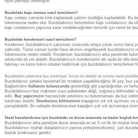
fişini çekmeyi unutmayın.
Buzdolabı kapı contası nasıl temizlenir?
Kapı contası zamanla kirle kaplanarak yalıtım özelliğini kaybedebilir. Bu d
tüketmesine neden olur. Buzdolabınızı temizlerken kapı contalarınızı da si
kapı contalarının yapısına zarar verebileceğinden temizlik için nemli bir bez 
Buzdolabı kondenseri nasıl temizlenir?
Kondenser, buzdolabınızın çalışması sırasında ortaya çıkan ısının hava yol
yatkındır. Tozlar zaman içinde hava akımını engelleyerek buzdolabınızın ıs
tüketmesine neden olabilir. Kondenser, buzdolabınızın arka panelinde bulun
arkasında da yer alabilir. Buzdolabınızın kondenserini altı ayda bir elle tem
takmayı ve kaza riskini ortadan kaldırmak için buzdolabınızı temizlerken f
Buzdolabım yeterince buz üretmiyor. Sorun ne olabilir ve sorunu nasıl çözebili
Buzdolabınız şebeke beslemeli bir modelse yapabileceğiniz ilk şey, buz yapı
Bağlantıların
kullanım kılavuzunda
gösterildiği gibi yapıldığından ve herh
Buzdolabınızın buz makinesi suyu şebekeden değil, soğutucu bölmedeki su
edin.
Buz yapıcınızın
haznesinde yeterince su bulunmaması da buz üretimi
tutulması önerilir.
Dondurucu bölmesinin
kapağının sık sık açılması ve u
yavaşlatabilir. Bu sebeple dondurucunun kapağını çok sık açmamaya özen
İdeal havalandırma için buzdolabı ve duvar arasında ne kadar boşluk b
Buzdolabınızın arka paneliyle duvar arasında en az 5 cm’lik bir boşluk bıra
Buzdolabınızı mutfak dolaplarınızın yanına yerleştirecekseniz, yan duvarlar
boşluk bırakmanız gerekir.