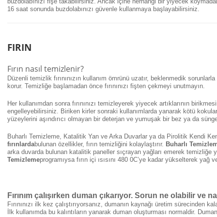
buzdolabınızı fişe takabilirsiniz. Ancak içine herhangi bir yiyecek koyma
16 saat sonunda buzdolabınızı güvenle kullanmaya başlayabilirsiniz.
FIRIN
Fırın nasıl temizlenir?
Düzenli temizlik fırınınızın kullanım ömrünü uzatır, beklenmedik sorunlarla
korur. Temizliğe başlamadan önce fırınınızı fişten çekmeyi unutmayın.
Her kullanımdan sonra fırınınızı temizleyerek yiyecek artıklarının birikmesin
engelleyebilirsiniz. Biriken kirler sonraki kullanımlarda yanarak kötü kokula
yüzeylerini aşındırıcı olmayan bir deterjan ve yumuşak bir bez ya da süngerl
Buharlı Temizleme, Katalitik Yan ve Arka Duvarlar ya da Pirolitik Kendi K
fırınlarda
bulunan özellikler, fırın temizliğini kolaylaştırır.
Buharlı Temizle
arka duvarda bulunan katalitik paneller sıçrayan yağları emerek temizliğe 
Temizleme
programıysa fırın içi ısısını 480 0C’ye kadar yükselterek yağ ve
Fırınım çalışırken duman çıkarıyor. Sorun ne olabilir ve na
Fırınınızı ilk kez çalıştırıyorsanız, dumanın kaynağı üretim sürecinden ka
İlk kullanımda bu kalıntıların yanarak duman oluşturması normaldir. Dum