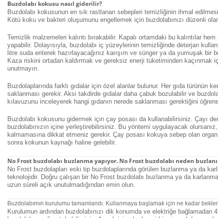
Buzdolabı kokusu nasıl giderilir?
Buzdolabı kokusunun en sık rastlanan sebepleri temizliğinin ihmal edilmes
Kötü koku ve bakteri oluşumunu engellemek için buzdolabınızı düzenli olar
Temizlik malzemeleri kalıntı bırakabilir. Kapalı ortamdaki bu kalıntılar he
yapabilir. Dolayısıyla, buzdolabı iç yüzeylerinin temizliğinde deterjan kull
litre suda eriterek hazırlayacağınız karışım ve sünger ya da yumuşak bir bez
Kaza riskini ortadan kaldırmak ve gereksiz enerji tüketiminden kaçınmak iç
unutmayın.
Buzdolaplarında farklı gıdalar için özel alanlar bulunur. Her gıda türünün ken
saklanması gerekir. Aksi takdirde gıdalar daha çabuk bozulabilir ve buzdol
kılavuzunu inceleyerek hangi gıdanın nerede saklanması gerektiğini öğreneb
Buzdolabı kokusunu gidermek için çay posası da kullanabilirsiniz. Çayı de
buzdolabınızın içine yerleştirebilirsiniz. Bu yöntemi uygulayacak olursanı
kalmamasına dikkat etmeniz gerekir. Çay posası kokuya sebep olan organ
sonra kokunun kaynağı haline gelebilir.
No Frost buzdolabı buzlanma yapıyor. No Frost buzdolabı neden buzlanır?
No Frost buzdolapları eski tip buzdolaplarında görülen buzlanma ya da karl
teknolojidir. Doğru çalışan bir No Frost buzdolabı buzlanma ya da karlan
uzun süreli açık unutulmadığından emin olun.
Buzdolabımın kurulumu tamamlandı. Kullanmaya başlamak için ne kadar bekle
Kurulumun ardından buzdolabınızı dik konumda ve elektriğe bağlamadan 4 s