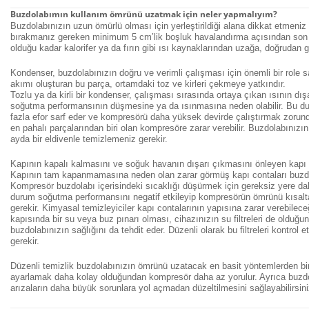
Buzdolabımın kullanım ömrünü uzatmak için neler yapmalıyım?
Buzdolabınızın uzun ömürlü olması için yerleştirildiği alana dikkat etmeniz
bırakmanız gereken minimum 5 cm’lik boşluk havalandırma açısından son 
olduğu kadar kalorifer ya da fırın gibi ısı kaynaklarından uzağa, doğrudan gü
Kondenser, buzdolabınızın doğru ve verimli çalışması için önemli bir role sa
akımı oluşturan bu parça, ortamdaki toz ve kirleri çekmeye yatkındır.
Tozlu ya da kirli bir kondenser, çalışması sırasında ortaya çıkan ısının dı
soğutma performansının düşmesine ya da ısınmasına neden olabilir. Bu d
fazla efor sarf eder ve kompresörü daha yüksek devirde çalıştırmak zorund
en pahalı parçalarından biri olan kompresöre zarar verebilir. Buzdolabınız
ayda bir eldivenle temizlemeniz gerekir.
Kapının kapalı kalmasını ve soğuk havanın dışarı çıkmasını önleyen kapı co
Kapının tam kapanmamasına neden olan zarar görmüş kapı contaları buzdol
Kompresör buzdolabı içerisindeki sıcaklığı düşürmek için gereksiz yere d
durum soğutma performansını negatif etkileyip kompresörün ömrünü kısaltabi
gerekir. Kimyasal temizleyiciler kapı contalarının yapısına zarar verebile
kapısında bir su veya buz pınarı olması, cihazınızın su filtreleri de olduğunu g
buzdolabınızın sağlığını da tehdit eder. Düzenli olarak bu filtreleri kontro
gerekir.
Düzenli temizlik buzdolabınızın ömrünü uzatacak en basit yöntemlerden birid
ayarlamak daha kolay olduğundan kompresör daha az yorulur. Ayrıca buzdo
arızaların daha büyük sorunlara yol açmadan düzeltilmesini sağlayabilirsini