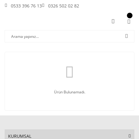
0533 396 76 13
0326 502 02 82
Ürün Bulunamadı.
KURUMSAL