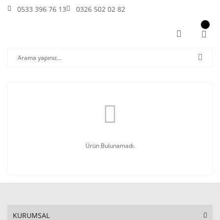
0533 396 76 13
0326 502 02 82
Ürün Bulunamadı.
KURUMSAL