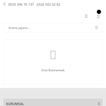
0533 396 76 13
0326 502 02 82
Ürün Bulunamadı.
KURUMSAL