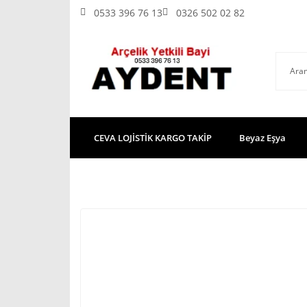
0533 396 76 13
0326 502 02 82
CEVA LOJİSTİK KARGO TAKİP
Beyaz Eşya