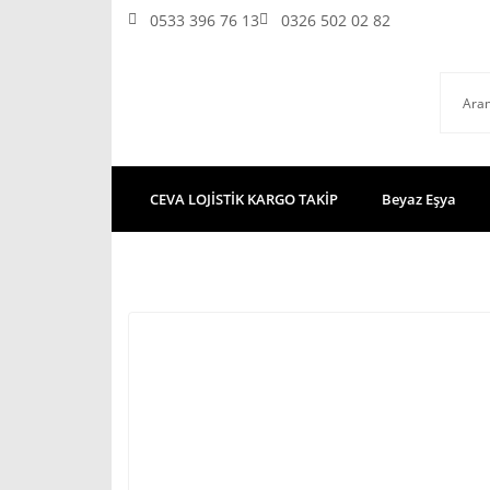
0533 396 76 13
0326 502 02 82
CEVA LOJİSTİK KARGO TAKİP
Beyaz Eşya