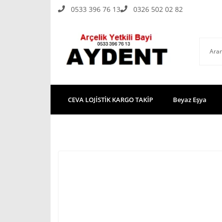
0533 396 76 13
0326 502 02 82
CEVA LOJİSTİK KARGO TAKİP
Beyaz Eşya