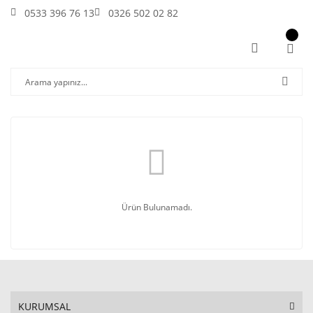
0533 396 76 13
0326 502 02 82
Ürün Bulunamadı.
KURUMSAL